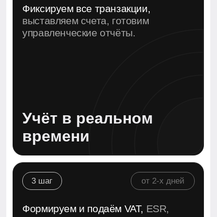
Отчёты и налоги
4 шаг
от 3-x дней
Готовим аудит,
участвуем в
проверках, защищаем
интересы клиента.
Завершение
года