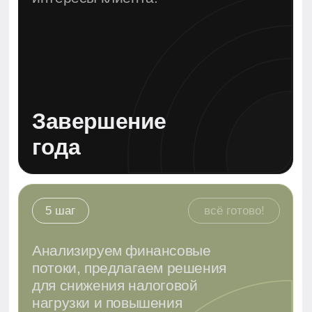
для бизнеса в ОАЭ?
Поможем с налогообложением и VAT
✔
Настроим документооборот под ваш формат
✔
Обеспечим полное соответствие законам
✔
Оптимизируем расходы и расчёты
✔
Записаться на консультацию
Написать в Whats'App
Мы работаем с бизнесами из Free Zone и Mainland,
знаем требования всех регулирующих органов ОАЭ,
включая FTA и DED.