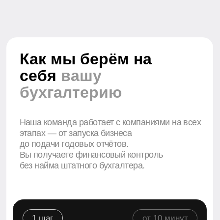
до подачи годовых отчётов.
Вы получаете финансовый контроль
без найма штатного бухгалтера.
1 шаг
от 10 минут
Оцениваем структуру
бизнеса, объём операций,
требования к отчётности.
Ввод в учёт
2 шаг
от 1 дня