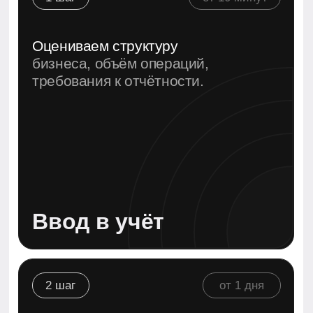
Фиксируем все транзакции,
выставляем счета, готовим
управленческие отчёты.
Учёт в реальном
времени
3 шаг
от 2-x дней
Формируем и подаём VAT,
ESR,
корпоративную отчётность в
срок.