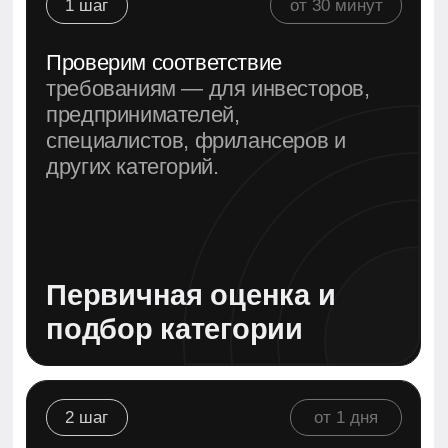
Грамотно оформим
все бумаги,
переведём, заверим и подадим
их в соответствии с
законодательством.
Сбор и проверка
документов
3 шаг
от 2-x дней
Ведем вас через весь процесс
подачи
— включая
предварительное одобрение,
оплату сборов и медосмотр.