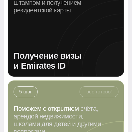
по визе инвестора в ОАЭ
Рассчитаем полную стоимость и сроки
✔
Определим, подходите ли вы под условия
✔
Объясним, как сохранить
✔
статус при выезде
Ответим на все юридические и
✔
практические вопросы
Записаться на консультацию
Написать в Whats'App
Мы сопровождаем клиентов на всех этапах и
работаем напрямую с миграционными органами
ОАЭ. Юридическая точность и персональный
подход — наша гарантия.