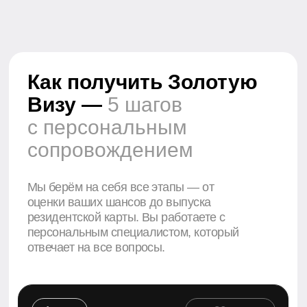
оценки ваших шансов до выпуска
резидентской карты. Вы работаете с
персональным специалистом, который
отвечает на все вопросы.
1 шаг
от 30 минут
Проверим соответствие
требованиям — для инвесторов,
предпринимателей,
специалистов, фрилансеров и
других категорий.
Первичная оценка и
подбор категории
2 шаг
от 1 дня