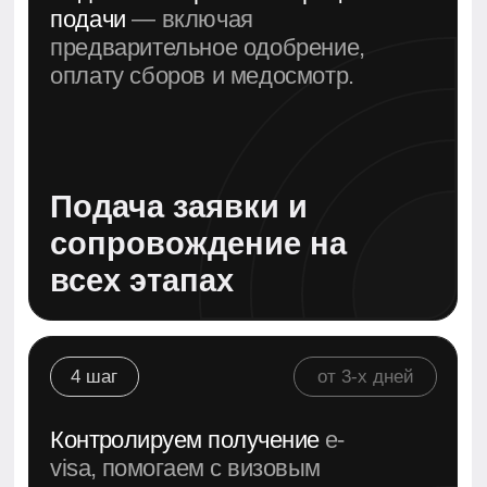
5 шаг
все готово!
Поможем с открытием
счёта,
арендой недвижимости,
школами для детей и другими
вопросами.
есплатная консультация
о оформлению Золотой Визы
Дополнительные
услуги по желанию
Написать в Whats'App
Бесплатная консультация