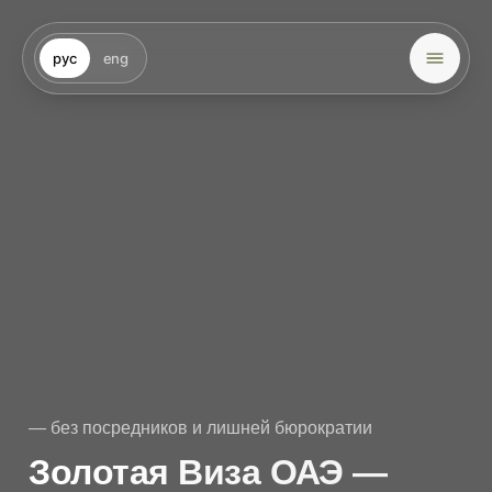
рус
eng
— без посредников и лишней бюрократии
Золотая Виза ОАЭ —
Легальный
Резидентский Статус на
10 Лет
Долгосрочная резидентская виза без
спонсора. Оформляем “под ключ”: от