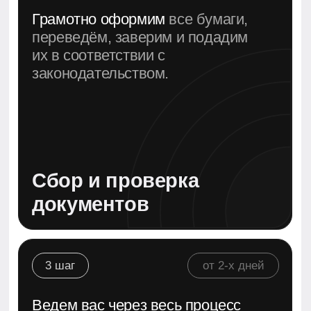
Подача заявки и
сопровождение на
всех этапах
4 шаг
от 3-x дней
Контролируем получение
e-
visa, помогаем с визовым
штампом и получением
резидентской карты.
Получение визы
и Emirates ID