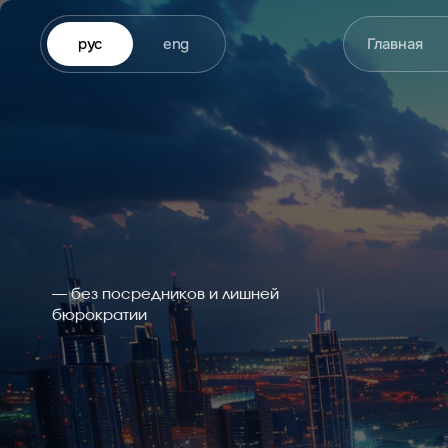
рус
eng
Главная
— без посредников и лишней
бюрократии
Полное сопровождение под ключ: от выбора