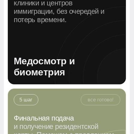
Бесплатная консультация
по визе инвестора в ОАЭ
Рассчитаем затраты и сроки
✔
Определим, кого вы можете спонсировать
✔
Проверим визовый статус и
✔
юридические условия
Ответим на все вопросы —
✔
простыми словами
Записаться на консультацию
Написать в Whats'App
Все шаги проводятся строго в соответствии с
иммиграционным законодательством ОАЭ. Без
нарушений и отказов.