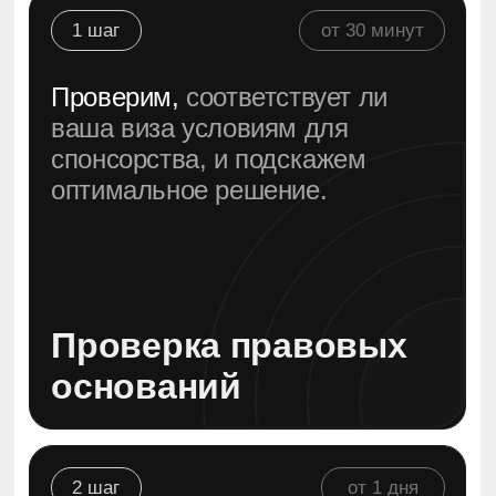
2 шаг
от 1 дня
Соберём и переведём
все
необходимые документы —
паспорта, свидетельства,
справки о доходах.
Сбор и проверка
документов
3 шаг
от 2-x дней
Подача заявки
через онлайн-
портал или лично. Мы
обеспечим полное
сопровождение.