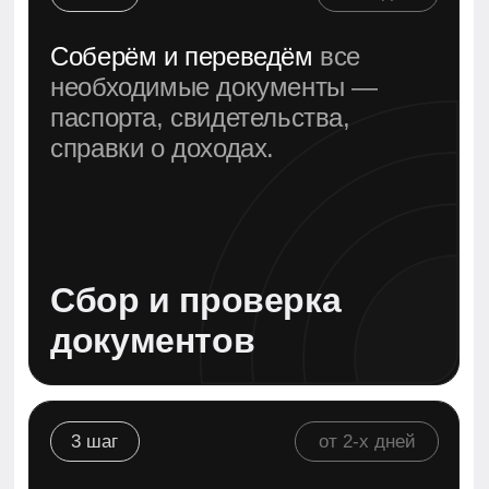
Подача заявления и
сопровождение
4 шаг
от 3-x дней
Организуем посещение
клиники и центров
иммиграции, без очередей и
потерь времени.
Медосмотр и
биометрия