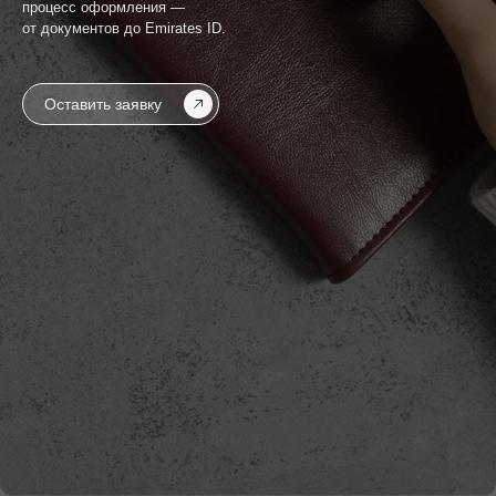
процесс оформления —
от документов до Emirates ID.
Оставить заявку
Как получить визу
спонсора в ОАЭ —
5
шагов с нашей
поддержкой
Если вы уже имеете резидентскую визу, вы