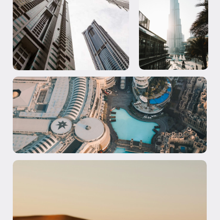
Комплексные решения
для бизнеса и жизни в ОАЭ
Когда дело касается
жизни
и
бизнеса
в
Дубае, каждый клиент заслуживает
безупречного сервиса
и
уверенности в
результате.
Наш консьерж-сервис сочетает
большой
опыт работы
в ОАЭ