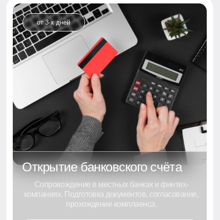
04
Реализация
Выполняем
абсолютно всё
-от А до Я
05
Поддержка
Поддерживаем связь
и консультируем
в любой момент
Оставить заявку
Написать в Whats'App