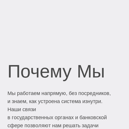
Почему Мы
Мы работаем напрямую, без посредников,
и знаем, как устроена система изнутри.
Наши связи
в государственных органах и банковской
сфере позволяют нам решать задачи
быстро и прозрачно.
Наша команда - это профессионалы с
многолетним опытом работы в ОАЭ.
Мы говорим на языке местного бизнеса
и знаем все тонкости ведения дел в
Эмиратах. Ваши интересы - наш
главный приоритет.
Оставить заявку