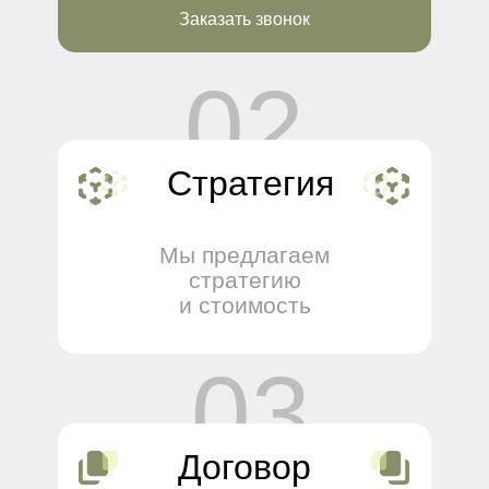
Все, что вам нужно знать о налогах в ОАЭ:
Корпоративный налог, НДС, льготы
Перейти в блог
05.03.2025
Отдыхайте, работайте, наслаждайтесь — всё
остальное мы берём на себя. Персональный
консьерж в Дубае для тех, кто ценит время и
комфорт.
+7
Согласен на обработку
персональных данных
Отправить