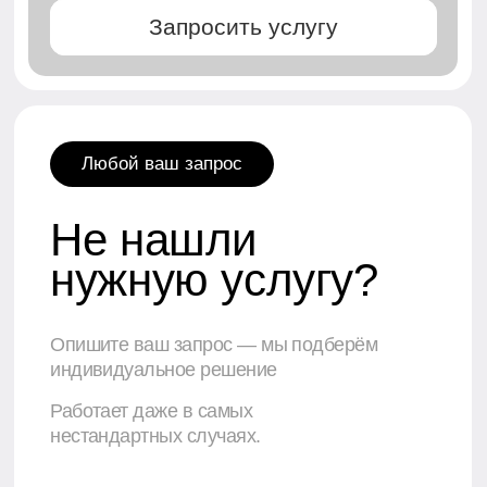
Как открыть компанию в Дубае в
2025 году: чёткий план без воды
Почему выбрать Дубай: Экономика ОАЭ
стабильно растёт, налоговое бремя —