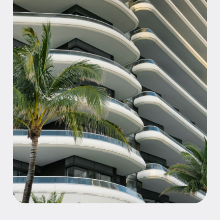
Как мы решаем
ваши задачи
Мы - не посредники, а операторы решений.
Наша команда работает
на стыке права, бизнеса и миграции,
предоставляя клиентам полный цикл услуг
в ОАЭ: от регистрации компании и
получения виз
до сопровождения сделок
и налогового планирования.
Мы не создаём иллюзий -
только чёткие процессы, прозрачные
условия и персональное
сопровождение на каждом этапе.