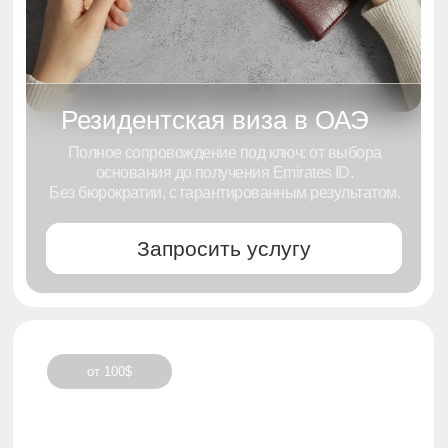
Наша Миссия
освободить клиентов от рутины.
Мы берём на себя всю рутину.
документы, коммуникацию и контроль
сроков, чтобы вы могли сосредоточиться
на главном: развитии бизнеса и новых
возможностях.
01
01
Консультация
Вы рассказываете,
что вам нужно
Заказать звонок